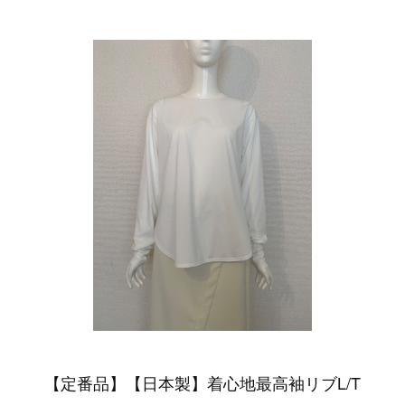
【定番品】【日本製】着心地最高袖リブL/T